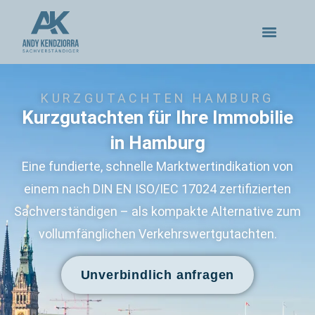
KURZGUTACHTEN HAMBURG
Kurzgutachten für Ihre Immobilie
in Hamburg
Eine fundierte, schnelle Marktwertindikation von
einem nach DIN EN ISO/IEC 17024 zertifizierten
Sachverständigen – als kompakte Alternative zum
vollumfänglichen Verkehrswertgutachten.
Unverbindlich anfragen