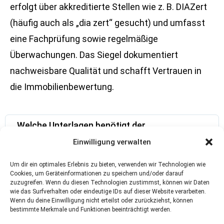
erfolgt über akkreditierte Stellen wie z. B. DIAZert
(häufig auch als „dia zert“ gesucht) und umfasst
eine Fachprüfung sowie regelmäßige
Überwachungen. Das Siegel dokumentiert
nachweisbare Qualität und schafft Vertrauen in
die Immobilienbewertung.
Welche Unterlagen benötigt der
Sachverständige für die Immobilienbewertung?
Einwilligung verwalten
Was kostet ein Verkehrswertgutachten in
Um dir ein optimales Erlebnis zu bieten, verwenden wir Technologien wie
Hamburg?
Cookies, um Geräteinformationen zu speichern und/oder darauf
zuzugreifen. Wenn du diesen Technologien zustimmst, können wir Daten
wie das Surfverhalten oder eindeutige IDs auf dieser Website verarbeiten.
Wenn du deine Einwilligung nicht erteilst oder zurückziehst, können
Wann reicht ein Kurzgutachten für eine
bestimmte Merkmale und Funktionen beeinträchtigt werden.
Immobilie in Hamburg aus?