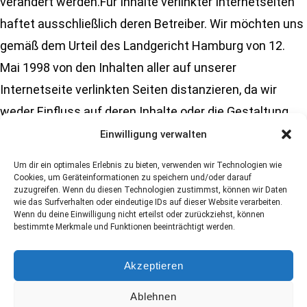
verändert werden.Für Inhalte verlinkter Internetseiten
haftet ausschließlich deren Betreiber. Wir möchten uns
gemäß dem Urteil des Landgericht Hamburg von 12.
Mai 1998 von den Inhalten aller auf unserer
Internetseite verlinkten Seiten distanzieren, da wir
weder Einfluss auf deren Inhalte oder die Gestaltung
haben. Bitte teilen Sie uns mit, sofern Sie auf von uns
Einwilligung verwalten
verlinkten Seiten Inhalte vermuten, die gegen die
Um dir ein optimales Erlebnis zu bieten, verwenden wir Technologien wie
Rechte Dritter verstossen oder umstritten, bzw.
Cookies, um Geräteinformationen zu speichern und/oder darauf
zuzugreifen. Wenn du diesen Technologien zustimmst, können wir Daten
besorgniserregend sind. Alle Inhalte können ohne
wie das Surfverhalten oder eindeutige IDs auf dieser Website verarbeiten.
Wenn du deine Einwilligung nicht erteilst oder zurückziehst, können
Angaben von Gründen jederzeit verändert, ergänzt oder
bestimmte Merkmale und Funktionen beeinträchtigt werden.
entfernt werden.
Akzeptieren
Ablehnen