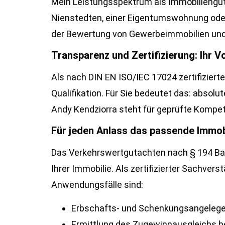
Mein Leistungsspektrum als Immobilienguta
Nienstedten, einer Eigentumswohnung oder
der Bewertung von Gewerbeimmobilien und 
Transparenz und Zertifizierung: Ihr Vo
Als nach DIN EN ISO/IEC 17024 zertifizier
Qualifikation. Für Sie bedeutet das: absolu
Andy Kendziorra steht für geprüfte Kompet
Für jeden Anlass das passende Immob
Das Verkehrswertgutachten nach § 194 Bau
Ihrer Immobilie. Als zertifizierter Sachver
Anwendungsfälle sind:
Erbschafts- und Schenkungsangelege
Ermittlung des Zugewinnausgleichs b