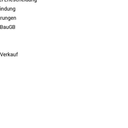
findung
erungen
 BauGB
 Verkauf