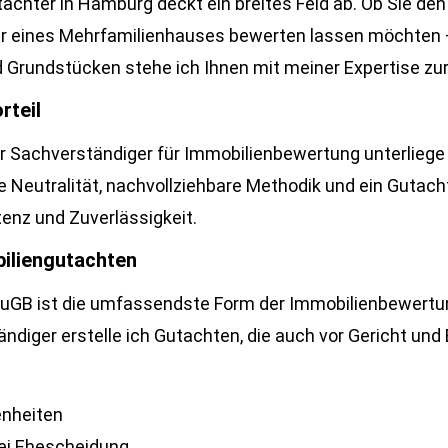
chter in Hamburg deckt ein breites Feld ab. Ob Sie den
 eines Mehrfamilienhauses bewerten lassen möchten – i
Grundstücken stehe ich Ihnen mit meiner Expertise zur
rteil
ter Sachverständiger für Immobilienbewertung unterlieg
te Neutralität, nachvollziehbare Methodik und ein Gutach
enz und Zuverlässigkeit.
iliengutachten
GB ist die umfassendste Form der Immobilienbewertung
ständiger erstelle ich Gutachten, die auch vor Gericht 
nheiten
ei Ehescheidung