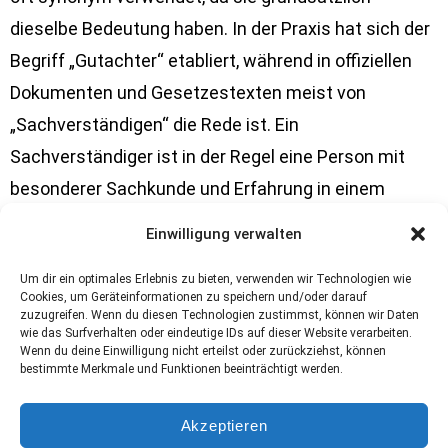
dieselbe Bedeutung haben. In der Praxis hat sich der
Begriff „Gutachter“ etabliert, während in offiziellen
Dokumenten und Gesetzestexten meist von
„Sachverständigen“ die Rede ist. Ein
Sachverständiger ist in der Regel eine Person mit
besonderer Sachkunde und Erfahrung in einem
bestimmten Bereich, die fundierte Bewertungen und
Einwilligung verwalten
Gutachten erstellt. Vor Gericht oder in offiziellen
Um dir ein optimales Erlebnis zu bieten, verwenden wir Technologien wie
Verfahren wird immer der Begriff „Sachverständiger“
Cookies, um Geräteinformationen zu speichern und/oder darauf
genutzt, während „Gutachter“ eher
zuzugreifen. Wenn du diesen Technologien zustimmst, können wir Daten
wie das Surfverhalten oder eindeutige IDs auf dieser Website verarbeiten.
umgangssprachlich verwendet wird.
Wenn du deine Einwilligung nicht erteilst oder zurückziehst, können
bestimmte Merkmale und Funktionen beeinträchtigt werden.
Akzeptieren